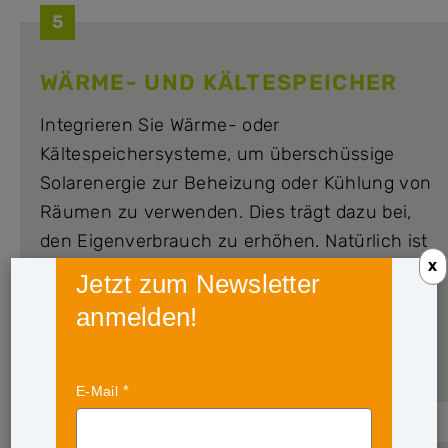
5
WÄRME- UND KÄLTESPEICHER
Integrieren Sie Wärme- oder
Kältespeichersysteme, um überschüssige
Solarenergie zur Beheizung oder Kühlung von
Räumen zu verwenden. Dies trägt dazu bei,
den Eigenverbrauch zu erhöhen. Natürlich ist
die erste Wahl hierbei eine Wärmepumpe.
X
Jetzt zum Newsletter
Sollten Sie noch keine besitzen, gelangen Sie
anmelden!
hier
zu unseren Lösungen im
Wärmepumpenbereich.
E-Mail
6